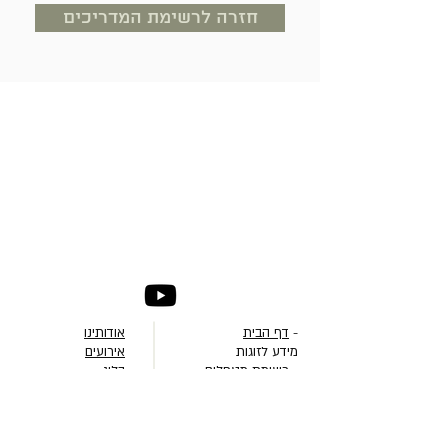
חזרה לרשימת המדריכים
-
דף הבית
אודותינו
מידע לזוגות
אירועים
-
רשימת מטפלים
בלוג
-
סדנאות לזוגות
תנאי שימוש
-
כתבות
English
-
ספריית וידאו
عربيه
מידע למטפלים
русский