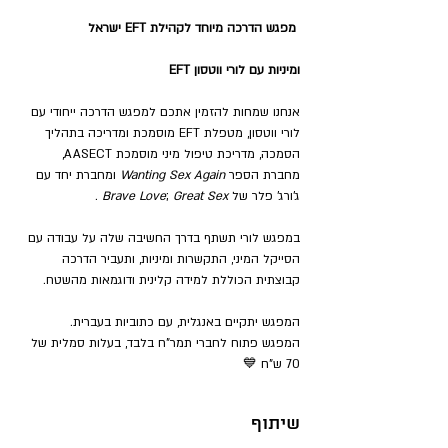
 מפגש הדרכה מיוחד לקהילת EFT ישראל
EFT ומיניות עם לורי ווטסון
אנחנו שמחות להזמין אתכם למפגש הדרכה ייחודי עם 
לורי ווטסון, מטפלת EFT מוסמכת ומדריכה בתהליך 
הסמכה, מדריכת טיפול מיני מוסמכת AASECT, 
מחברת הספר 
Wanting Sex Again 
ומחברת יחד עם 
ג'ורג' פלר של 
Great Sex 
; 
Brave Love
.
במפגש לורי תשתף בדרך החשיבה שלה על עבודה עם 
הסייקל המיני, התקשרות ומיניות, ותעביר הדרכה 
קבוצתית הכוללת למידה קלינית ודוגמאות מהשטח.
המפגש יתקיים באנגלית, עם כתוביות בעברית.
המפגש פתוח לחברי תמר"ח בלבד, בעלות סמלית של 
70 ש"ח 💙
שיתוף