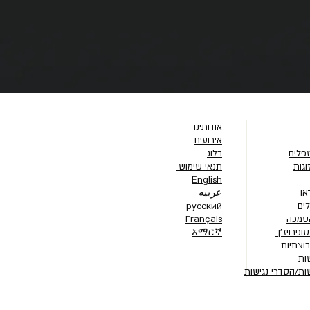
אודותינו
אירועים
פלים
בלוג
וגות
תנאי שימוש
English
או
عربيه
ים
русский
סמכה
Français
ופרויז׳ן
አማርኛ
וצתיות
ות
ות/הסדרי נגישות