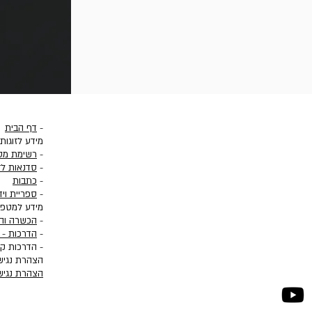
-
דף הבית
מידע לזוגות
-
רשימת מט
-
סדנאות לז
-
כתבות
-
ספריית ויד
מידע למטפל
-
הכשרה וה
-
הדרכות - ס
- הדרכות קב
הצהרת נגיש
הצהרת נגיש