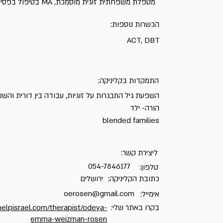
מטפלת משפחתית זוגית מוסמכת, MA בטיפול בפסיכודרמה, BA פסיכולוגיה
הכשרות נוספות:
ACT, DBT
התמקדות בקליניקה:
השפעת גיל התבגרות על זוגיות, עבודה בין דורית והשפ
הורה- ילד
blended families
ליצירת קשר:
054-7846177
טלפון:
כתובת הקליניקה:
ירושלים
oerosen@gmail.com
אימייל:
בקרו באתר שלי:
helpisrael.com/therapist/odeya-
emma-weizman-rosen