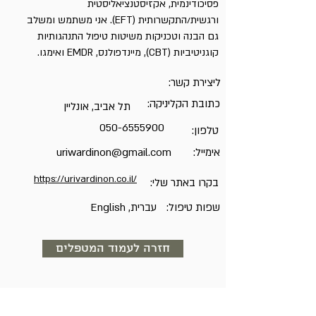
פסיכודינמית, אקזיסטנציאליסטית
ורגשית/התקשרותית (EFT). אני משתמש ומשלב
גם הבנה וטכניקות משיטות טיפול התנהגותיות
קוגניטיביות (CBT), מיינדפולנס, EMDR ואימגו.
ליצירת קשר:
כתובת הקליניקה:
תל אביב, אונליין
050-6555900
טלפון:
אימייל:
uriwardinon@gmail.com
https://urivardinon.co.il/
בקרו באתר שלי:
שפות טיפול:
עברית, English
חזרה לעמוד המטפלים