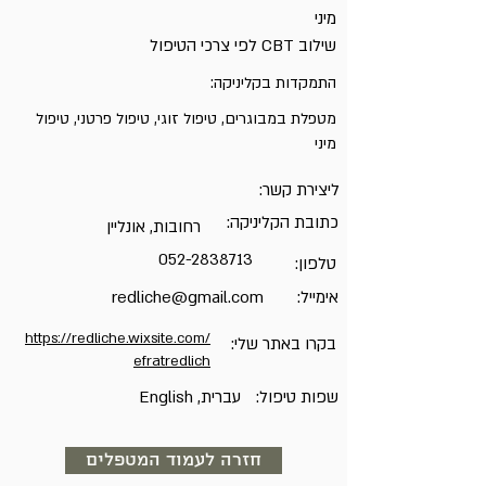
מיני
שילוב CBT לפי צרכי הטיפול
התמקדות בקליניקה:
מטפלת במבוגרים, טיפול זוגי, טיפול פרטני, טיפול
מיני
ליצירת קשר:
כתובת הקליניקה:
רחובות, אונליין
052-2838713
טלפון:
אימייל:
redliche@gmail.com
https://redliche.wixsite.com/
בקרו באתר שלי:
efratredlich
שפות טיפול:
עברית, English
חזרה לעמוד המטפלים