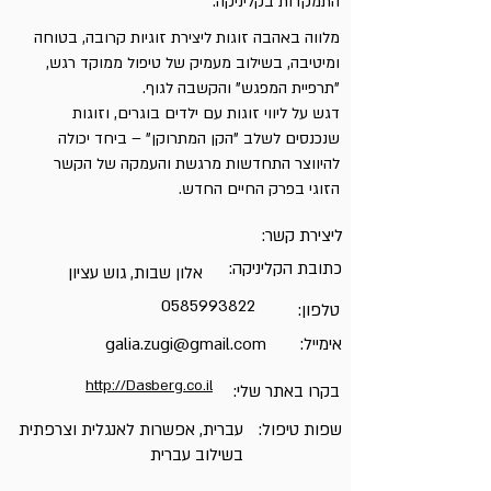
התמקדות בקליניקה:
מלווה באהבה זוגות ליצירת זוגיות קרובה, בטוחה
ומיטיבה, בשילוב מעמיק של טיפול ממוקד רגש,
"תרפיית המפגש" והקשבה לגוף.
דגש על ליווי זוגות עם ילדים בוגרים, וזוגות
שנכנסים לשלב "הקן המתרוקן" – ביחד יכולה
להיווצר התחדשות מרגשת והעמקה של הקשר
הזוגי בפרק החיים החדש.
ליצירת קשר:
כתובת הקליניקה:
אלון שבות, גוש עציון
0585993822
טלפון:
אימייל:
galia.zugi@gmail.com
http://Dasberg.co.il
בקרו באתר שלי:
שפות טיפול:
עברית, אפשרות לאנגלית וצרפתית
בשילוב עברית