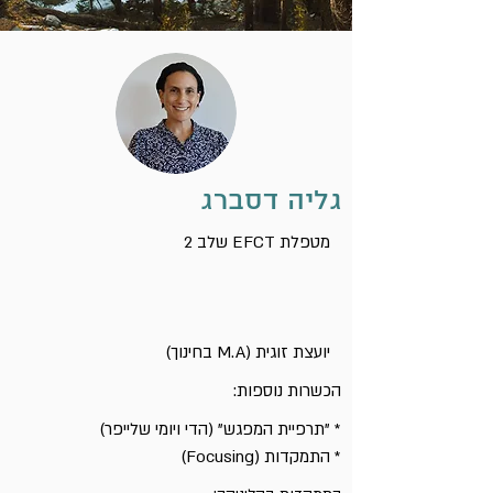
גליה דסברג
2 שלב EFCT מטפלת
יועצת זוגית (M.A בחינוך)
הכשרות נוספות:
* "תרפיית המפגש" (הדי ויומי שלייפר)
* התמקדות (Focusing)