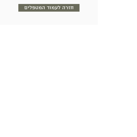
חזרה לעמוד המטפלים
-
דף הבית
אודותינו
מידע לזוגות
אירועים
-
רשימת מטפלים
בלוג
-
סדנאות לזוגות
תנאי שימוש
-
כתבות
English
-
ספריית וידאו
عربيه
מידע למטפלים
русский