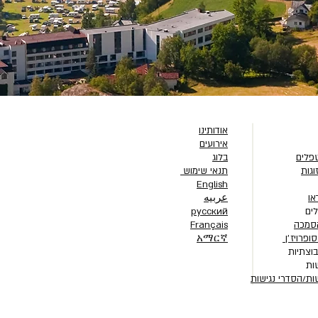
אודותינו
אירועים
פלים
בלוג
וגות
תנאי שימוש
English
או
عربيه
ים
русский
סמכה
Français
ופרויז׳ן
አማርኛ
וצתיות
ות
ות/הסדרי נגישות